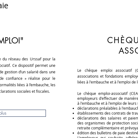
aie
CHÈQ
MPLOI"
ASSO
ce du réseau des
Urssaf
pour la
ociatif.
Ce dispositif permet une
Le chèque emploi associatif (
de gestion d’un salarié dans une
associations et fondations employ
 de confiance » réalise pour le
liées à l'embauche et à l'emploi de l
ormalités liées à l’embauche, les
larations sociales et fiscales.
Le chèque emploi-associatif (CEA
employeurs d'effectuer de manière 
à l'embauche et à l'emploi de leurs 
déclarations préalables à l'embauc
plus
établissements des contrats de trava
déclarations des salaires et paie
des organismes de protection socia
retraite complémentaire et prévoya
édition des bulletins de paie destin
L'employeur qui souhaite adhére